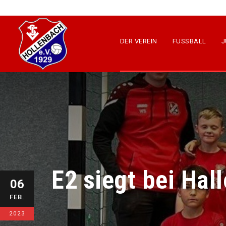
DER VEREIN
FUSSBALL
J
E2 siegt bei Hall
06
FEB.
2023