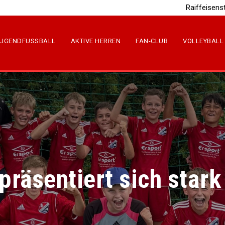
Raiffeisens
UGENDFUSSBALL
AKTIVE HERREN
FAN-CLUB
VOLLEYBALL
räsentiert sich star