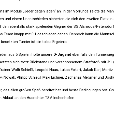
ams im Modus „Jeder gegen jeden“ an. In der Vorrunde zeigte die Man
gen und einem Unentschieden sicherten sie sich den zweiten Platz in
auf den ebenfalls stark spielenden Gegner der SG Alsmoos/Petersdorf
s Team knapp mit 0:1 geschlagen geben. Dennoch kann die Mannschaf
 besetzten Turnier ist ein tolles Ergebnis.
eden aus 5 Spielen holte unsere
D-Jugend
ebenfalls den Turniersie
 setzten sich trotz Rückstand und verschossenem Strafstoß mit 3:1 
: Trainer Wolfi Schießl, Leopold Haas, Lukas Eckert, Jakob Karl, Morit
vi Nowak, Philipp Schießl, Maxi Eichner, Zacharias Meßmer und Joshu
rnier, das allen großen Spaß bereitet hat und beste Bedingungen bot.
n Ablauf an den Ausrichter TSV Inchenhofen.