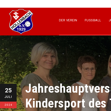
DER VEREIN
FUSSBALL
J
Jahreshauptver
25
JULI
Kindersport des
2024