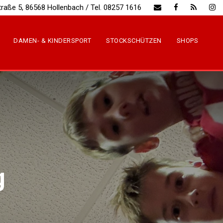
traße 5, 86568 Hollenbach / Tel. 08257 1616
DAMEN- & KINDERSPORT
STOCKSCHÜTZEN
SHOPS
g