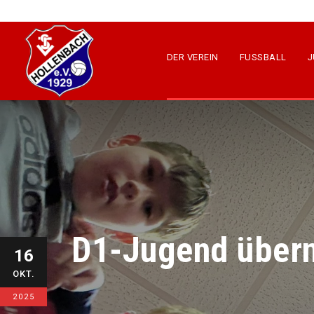
DER VEREIN
FUSSBALL
J
D1-Jugend übern
16
OKT.
2025