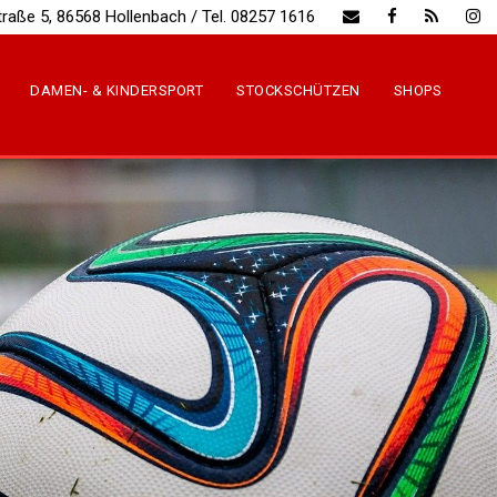
traße 5, 86568 Hollenbach / Tel. 08257 1616
DAMEN- & KINDERSPORT
STOCKSCHÜTZEN
SHOPS